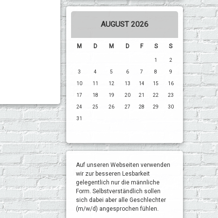
AUGUST 2026
M
D
M
D
F
S
S
1
2
3
4
5
6
7
8
9
10
11
12
13
14
15
16
17
18
19
20
21
22
23
24
25
26
27
28
29
30
31
Auf unseren Webseiten verwenden
wir zur besseren Lesbarkeit
gelegentlich nur die männliche
Form. Selbstverständlich sollen
sich dabei aber alle Geschlechter
(m/w/d) angesprochen fühlen.