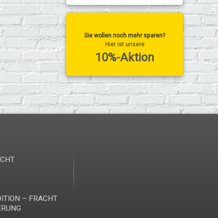
Sie wollen noch mehr sparen?
Hier ist unsere
10%-Aktion
ICHT
ITION – FRACHT
ERUNG