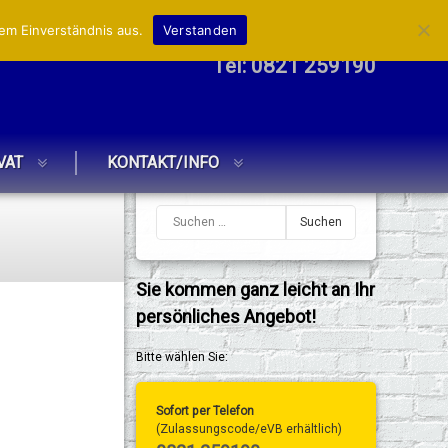
em Einverständnis aus.
Verstanden
Tel:
0821 259190
VAT
KONTAKT/INFO
Sie kommen ganz leicht an Ihr
persönliches Angebot!
Bitte wählen Sie:
Sofort per Telefon
(Zulassungscode/eVB erhältlich)