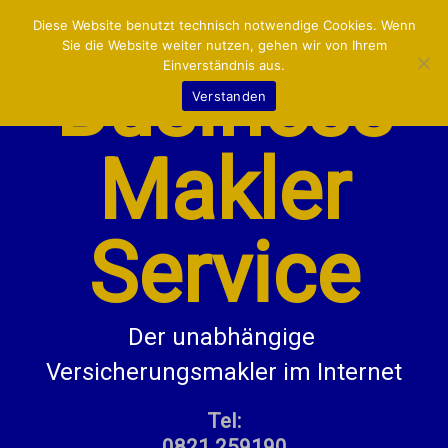
VERSICHERUNGEN:
MENU
Diese Website benutzt technisch notwendige Cookies. Wenn
Sie die Website weiter nutzen, gehen wir von Ihrem
Einverständnis aus.
Business
LKW/LIEFERWAGEN
Verstanden
KFZ
Makler
BETRIEB/GEWERBE
PRIVAT
Service
KONTAKT/INFO
Der unabhängige 
Versicherungsmakler im Internet
Tel:
0821 259190