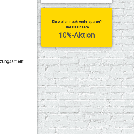
Sie wollen noch mehr sparen?
Hier ist unsere
10%-Aktion
zungsart ein: