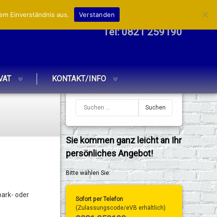
em Einverständnis aus.
Verstanden
Tel:
0821 259190
VAT
KONTAKT/INFO
Sie kommen ganz leicht an Ihr
persönliches Angebot!
Bitte wählen Sie:
park- oder
Sofort per Telefon
(Zulassungscode/eVB erhältlich)