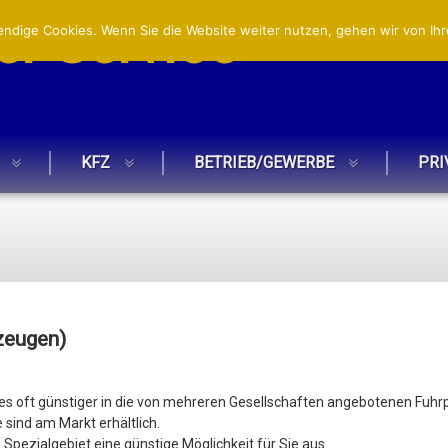
r Service
ndige Cookies. Wenn Sie die Website weiter nutzen, gehen wir von Ihr
KFZ
BETRIEB/GEWERBE
PRI
zeugen)
es oft günstiger in die von mehreren Gesellschaften angebotenen Fuhr
sind am Markt erhältlich.
Spezialgebiet eine günstige Möglichkeit für Sie aus.