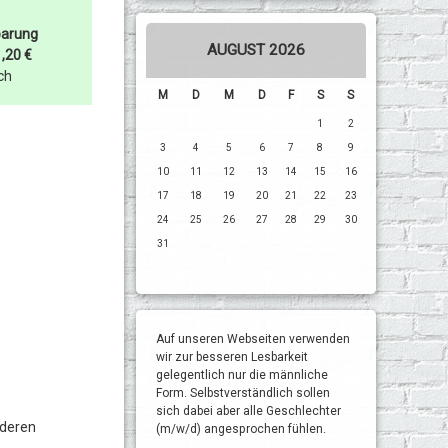
parung
AUGUST 2026
,20 €
ich
M
D
M
D
F
S
S
1
2
3
4
5
6
7
8
9
10
11
12
13
14
15
16
17
18
19
20
21
22
23
24
25
26
27
28
29
30
31
Auf unseren Webseiten verwenden
wir zur besseren Lesbarkeit
gelegentlich nur die männliche
Form. Selbstverständlich sollen
sich dabei aber alle Geschlechter
 deren
(m/w/d) angesprochen fühlen.