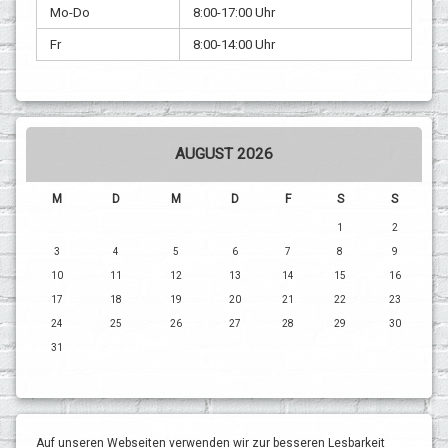
Mo-Do
8:00-17:00 Uhr
Fr
8:00-14:00 Uhr
AUGUST 2026
M
D
M
D
F
S
S
1
2
3
4
5
6
7
8
9
10
11
12
13
14
15
16
17
18
19
20
21
22
23
24
25
26
27
28
29
30
31
Auf unseren Webseiten verwenden wir zur besseren Lesbarkeit