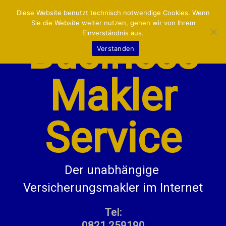
VERSICHERUNGEN:
MENU
Diese Website benutzt technisch notwendige Cookies. Wenn
Sie die Website weiter nutzen, gehen wir von Ihrem
Einverständnis aus.
Business
LKW/LIEFERWAGEN
Verstanden
KFZ
Makler
BETRIEB/GEWERBE
PRIVAT
Service
KONTAKT/INFO
Der unabhängige 
Versicherungsmakler im Internet
Tel:
0821 259190