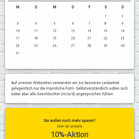
M
D
M
D
F
S
S
1
2
3
4
5
6
7
8
9
10
11
12
13
14
15
16
17
18
19
20
21
22
23
24
25
26
27
28
29
30
31
Auf unseren Webseiten verwenden wir zur besseren Lesbarkeit
gelegentlich nur die männliche Form. Selbstverständlich sollen sich
dabei aber alle Geschlechter (m/w/d) angesprochen fühlen.
Sie wollen noch mehr sparen?
Hier ist unsere
10%-Aktion