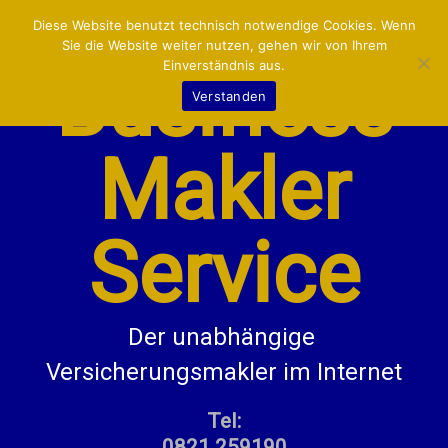
VERSICHERUNGEN:
MENU
Diese Website benutzt technisch notwendige Cookies. Wenn
Sie die Website weiter nutzen, gehen wir von Ihrem
Einverständnis aus.
Business
LKW/LIEFERWAGEN
Verstanden
KFZ
Makler
BETRIEB/GEWERBE
PRIVAT
Service
KONTAKT/INFO
Der unabhängige 
Versicherungsmakler im Internet
Tel:
0821 259190