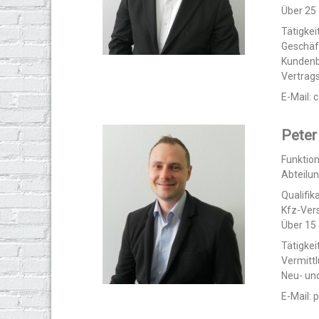
Über 25
Tätigkeit
Geschäf
Kunden
Vertrag
E-Mail:
Peter
Funktio
Abteilun
Qualifika
Kfz-Vers
Über 15
Tätigkeit
Vermittl
Neu- un
E-Mail: