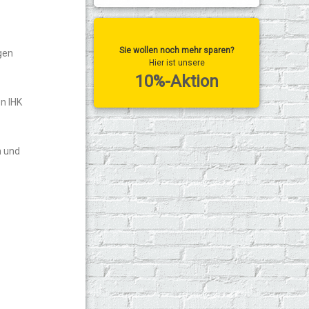
Sie wollen noch mehr sparen?
gen
Hier ist unsere
10%-Aktion
n IHK
n und