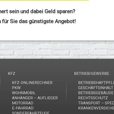
hert sein und dabei Geld sparen?
 für Sie das günstigste Angebot!
KFZ
BETRIEB/GEWERBE
KFZ-ONLINERECHNER
BETRIEBSHAFTPFL
PKW
GESCHÄFTSINHALT
WOHNMOBIL
BETRIEBSGEBÄUDE
ANHÄNGER – AUFLIEGER
RECHTSSCHUTZ
MOTORRAD
TRANSPORT – SPED
E-FAHRRAD
KRANKENVERSICH
SONDERFAHRZEUGE