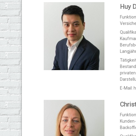
Huy D
Funktio
Versich
Qualifika
Kaufman
Berufsb
Langjäh
Tätigkeit
Bestand
private
Darstel
E-Mail:
Chris
Funktio
Kunden-
Backoffi