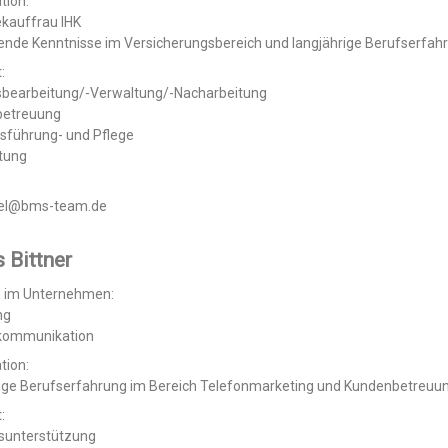
tion:
ekauffrau IHK
nde Kenntnisse im Versicherungsbereich und langjährige Berufserfah
:
sbearbeitung/-Verwaltung/-Nacharbeitung
betreuung
sführung- und Pflege
tung
zel@bms-team.de
 Bittner
n im Unternehmen:
ng
kommunikation
tion:
rige Berufserfahrung im Bereich Telefonmarketing und Kundenbetreuu
:
bsunterstützung