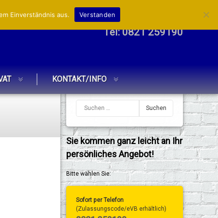
em Einverständnis aus.
Verstanden
Tel:
0821 259190
VAT
KONTAKT/INFO
Sie kommen ganz leicht an Ihr
persönliches Angebot!
Bitte wählen Sie:
Sofort per Telefon
(Zulassungscode/eVB erhältlich)