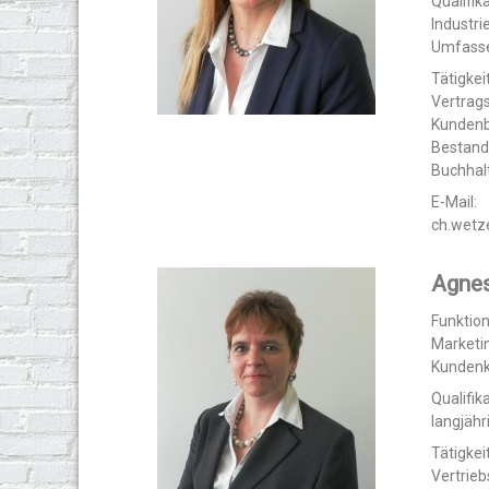
Qualifika
Industri
Umfasse
Tätigkeit
Vertrag
Kunden
Bestand
Buchhal
E-Mail:
ch.wet
Agnes
Funktio
Marketi
Kunden
Qualifika
langjäh
Tätigkeit
Vertrie