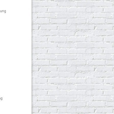
rung
ng