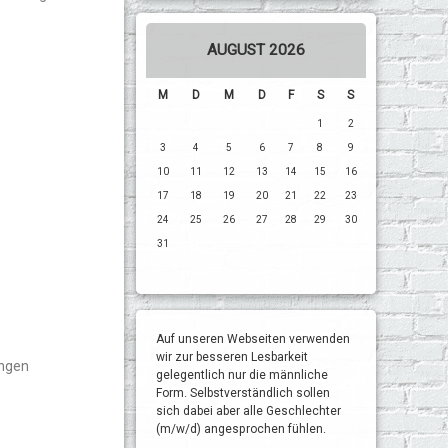
AUGUST 2026
M
D
M
D
F
S
S
1
2
3
4
5
6
7
8
9
10
11
12
13
14
15
16
17
18
19
20
21
22
23
24
25
26
27
28
29
30
31
Auf unseren Webseiten verwenden
wir zur besseren Lesbarkeit
ungen
gelegentlich nur die männliche
Form. Selbstverständlich sollen
sich dabei aber alle Geschlechter
(m/w/d) angesprochen fühlen.