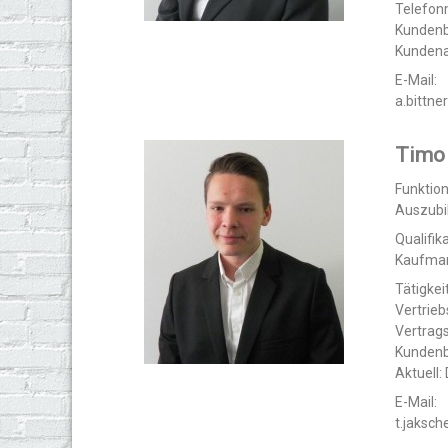
Telefon
Kunden
Kundena
E-Mail:
a.bittn
Timo
Funktio
Auszubi
Qualifika
Kaufman
Tätigkeit
Vertrie
Vertrag
Kunden
Aktuell:
E-Mail:
t.jaksc