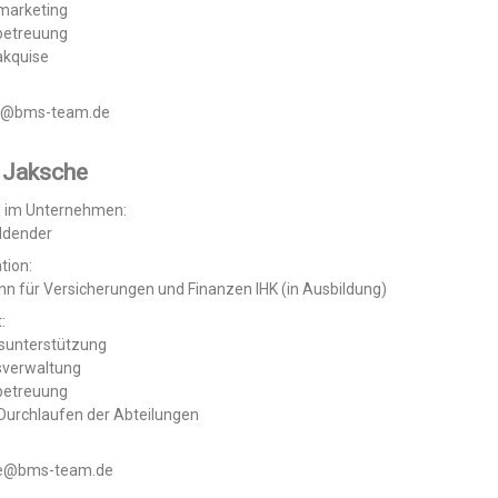
marketing
betreuung
kquise
er@bms-team.de
 Jaksche
n im Unternehmen:
ldender
tion:
n für Versicherungen und Finanzen IHK (in Ausbildung)
:
bsunterstützung
sverwaltung
betreuung
 Durchlaufen der Abteilungen
he@bms-team.de