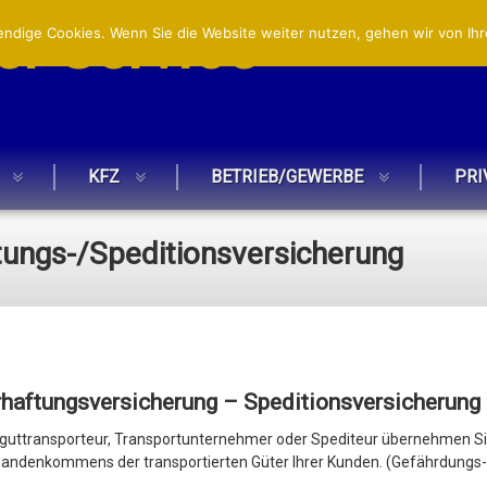
r Service
ndige Cookies. Wenn Sie die Website weiter nutzen, gehen wir von Ihr
KFZ
BETRIEB/GEWERBE
PRI
tungs-/Speditionsversicherung
rhaftungsversicherung – Speditionsversicherung
üttguttransporteur, Transportunternehmer oder Spediteur übernehmen S
andenkommens der transportierten Güter Ihrer Kunden.
(Gefährdungs-