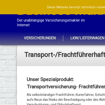
Business Makle
Diese Website benutzt technisch notwe
Der unabhängige Versicherungsmakler im 
Internet
VERSICHERUNGEN:
LKW/LIEFERWAGEN
Transport-/Frachtführerhaf
Unser Spezialprodukt:
Transportversicherung- Frachtführe
Als selbstständiger Frachtführer, Kurierfahrer, Sch
aufs Neue das Risiko
der Beschädigung oder des Abh
Verschuldungs- und Obhutshaftung)