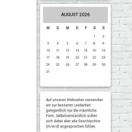
AUGUST 2026
M
D
M
D
F
S
S
1
2
3
4
5
6
7
8
9
10
11
12
13
14
15
16
17
18
19
20
21
22
23
24
25
26
27
28
29
30
31
Auf unseren Webseiten verwenden
wir zur besseren Lesbarkeit
gelegentlich nur die männliche
Form. Selbstverständlich sollen
sich dabei aber alle Geschlechter
(m/w/d) angesprochen fühlen.