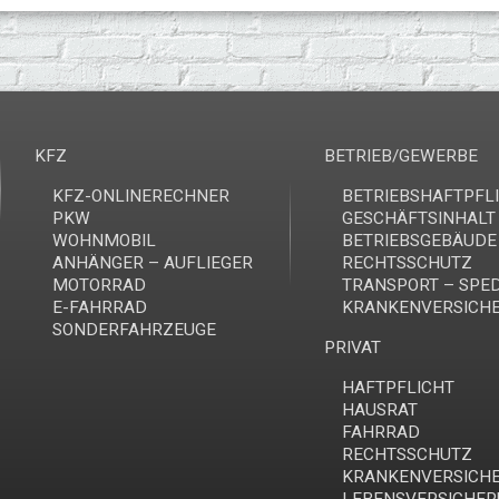
KFZ
BETRIEB/GEWERBE
KFZ-ONLINERECHNER
BETRIEBSHAFTPFL
PKW
GESCHÄFTSINHALT
WOHNMOBIL
BETRIEBSGEBÄUDE
ANHÄNGER – AUFLIEGER
RECHTSSCHUTZ
MOTORRAD
TRANSPORT – SPED
E-FAHRRAD
KRANKENVERSICH
SONDERFAHRZEUGE
PRIVAT
HAFTPFLICHT
HAUSRAT
FAHRRAD
RECHTSSCHUTZ
KRANKENVERSICH