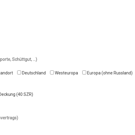
rte, Schüttgut, ...)
tandort
Deutschland
Westeuropa
Europa (ohne Russland)
 Deckung (40 SZR)
vertrags)