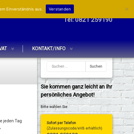
em Einverständnis aus.
Verstanden
Tel:
0821 259190
VAT
KONTAKT/INFO
Sie kommen ganz leicht an Ihr
persönliches Angebot!
Bitte wählen Sie:
ie jeden Tag
Sofort per Telefon
,
(Zulassungscode/eVB erhältlich)