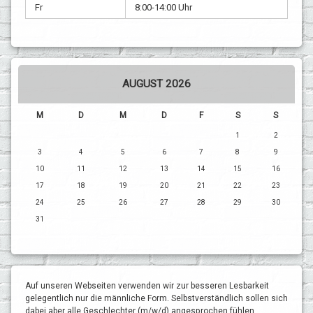
Fr
8:00-14:00 Uhr
AUGUST 2026
M
D
M
D
F
S
S
1
2
3
4
5
6
7
8
9
10
11
12
13
14
15
16
17
18
19
20
21
22
23
24
25
26
27
28
29
30
31
Auf unseren Webseiten verwenden wir zur besseren Lesbarkeit
gelegentlich nur die männliche Form. Selbstverständlich sollen sich
dabei aber alle Geschlechter (m/w/d) angesprochen fühlen.