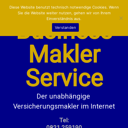
VERSICHERUNGEN:
MENU
Diese Website benutzt technisch notwendige Cookies. Wenn
Sie die Website weiter nutzen, gehen wir von Ihrem
Einverständnis aus.
Business
LKW/LIEFERWAGEN
Verstanden
KFZ
Makler
BETRIEB/GEWERBE
PRIVAT
Service
KONTAKT/INFO
Der unabhängige 
Versicherungsmakler im Internet
Tel:
0821 259190