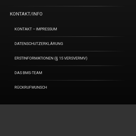
KONTAKT/INFO
KONTAKT – IMPRESSUM
DATENSCHUTZERKLÄRUNG
ERSTINFORMATIONEN (§ 15 VERSVERMV)
DAS BMS-TEAM
RÜCKRUFWUNSCH
Tel:
0821 259190
©
Business-Makler-Service GmbH
(1999-2026) - © Webdesign:
CoRoMA
internet-service